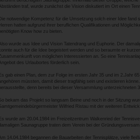
Abständen traf, wurde zunächst die Vision diskutiert im Ort einen Ten
Die notwendige Kompetenz für die Umsetzung solch einer Idee fand s
Herren hatten aufgrund ihrer beruflichen Qualifikationen und Möglich
benötigten Know how zu bieten.
Also wurde aus Idee und Vision Tatendrang und Euphorie. Der dama
konnte auch für die Idee begeistert werden und so beraumte er kurzer
Zusammenkunft von möglichen Interessierten an. So eine Tennisanlag
Angebot des Urlaubortes förderlich sein.
Es gab einen Plan, dem zur Folge im ersten Jahr 35 und im 2.Jahr 65
angehören müssten, damit dieser tragfähig sein und existieren könne. 
herausstellte, denn bereits bei dieser Versammlung unterzeichneten 32
So bekam das Projekt so langsam Beine und noch in der Sitzung wur
Samtgemeindebürgermeister Wilfried Ristau mit der weiteren Entwickl
Es wurde am 20.04.1984 im Freizeitzentrum Walkenried der Tennisvere
damaligen Saunagruppe traten dem Verein bei der Gründungsversam
Am 14.04.1984 begannen die Bauarbeiten der Tennisplätze, viele flei