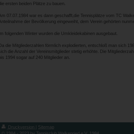
die ersten beiden Plätze zu bauen.
Am 07.07.1984 war es dann geschafft,die Tennisplätze vom TC Walke
Anteilnahme der Bevölkerung eingeweiht, dem Verein gehörten nunmeh
Im folgenden Winter wurden die Umkleidekabinen ausgebaut.
Da die Mitgliederzahlen förmlich explodierten, entschloß man sich 19
sich die Anzahl der Vereinsmitglieder stetig erhöhte. Die Mitgliederza
bis 1994 sogar auf 240 Mitglieder an.
Druckversion
|
Sitemap
© 1984 - 2023 by Tennisclub Walkenried e.V. 1984