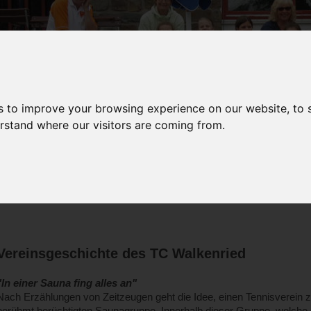
s to improve your browsing experience on our website, to
erstand where our visitors are coming from.
Vereinsgeschichte des TC Walkenried
"In einer Sauna fing alles an"
Nach Erzählungen von Zeitzeugen geht die Idee, einen Tennisverein z
berühmt berüchtigten Saunagruppe. Innerhalb dieser Gruppe, welche 